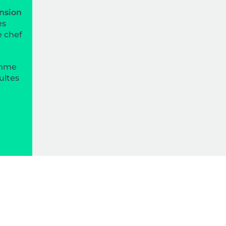
nsion
es
e chef
omme
ultes