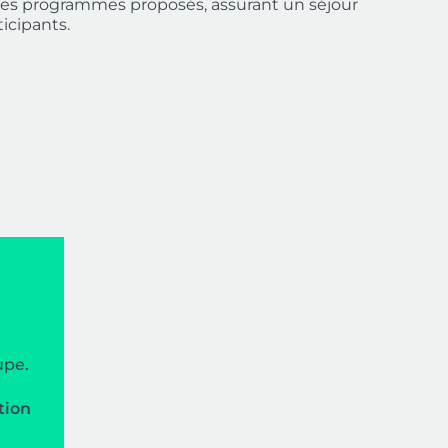
é des programmes proposés, assurant un séjour
ticipants.
upe.
tion