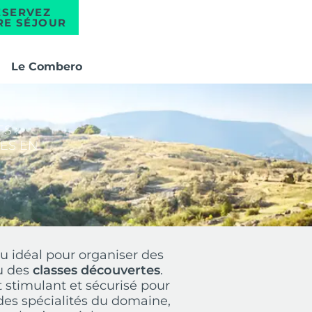
ÉSERVEZ
RE SÉJOUR
Le Combero
S :
TES EN
eu idéal pour organiser des
u des
classes découvertes
.
 stimulant et sécurisé pour
 des spécialités du domaine,