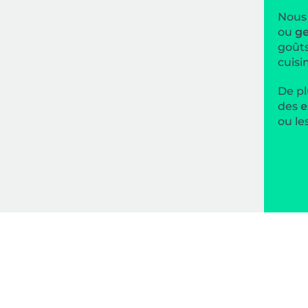
Nous 
ou
ge
goûts
cuisin
De pl
des
e
ou le