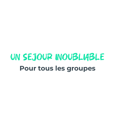
un sejour inoubliable
Pour tous les groupes
colonies de vacances
, des
stages sportifs
ou des
classes
es
est le lieu idéal pour accueillir votre groupe en Aveyro
dernes et ses partenariats avec des prestataires locaux 
ivités sportives garantissent un séjour enrichissant et ino
s et un accueil chaleureux, le domaine offre à chaque gr
eptionnels, tout en bénéficiant de la sécurité et du con