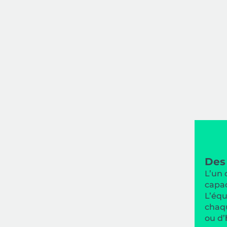
Des
L’un 
capac
L’équ
chaqu
ou d’