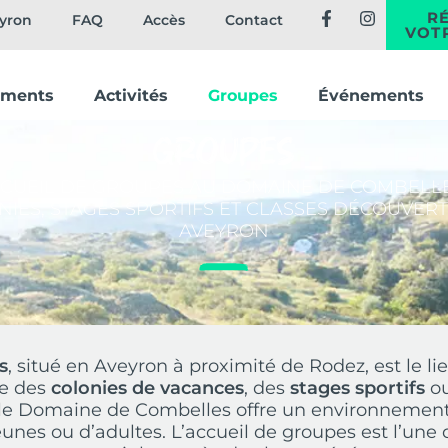
R
eyron
FAQ
Accès
Contact
VOT
ements
Activités
Groupes
Événements
Groupes
CUEIL DE GROUPES AU DOMAINE DE COMBELLE
IES, STAGES SPORTIFS ET CLASSES DÉCOUVER
AVEYRON
s
, situé en Aveyron à proximité de Rodez, est le li
ue des
colonies de vacances
, des
stages sportifs
o
 le Domaine de Combelles offre un environnement
eunes ou d’adultes. L’accueil de groupes est l’une