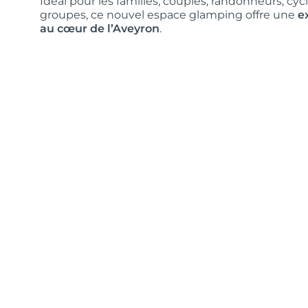
Idéal pour les familles, couples, randonneurs, cycli
groupes, ce nouvel espace glamping offre une
e
au cœur de l’Aveyron
.