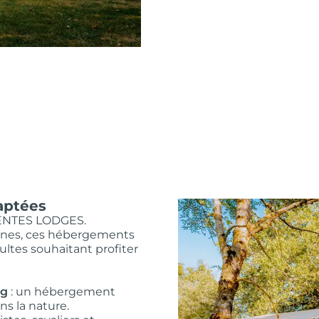
aptées
 TENTES LODGES.
onnes, ces hébergements
ultes souhaitant profiter
ng
: un hébergement
s la nature.