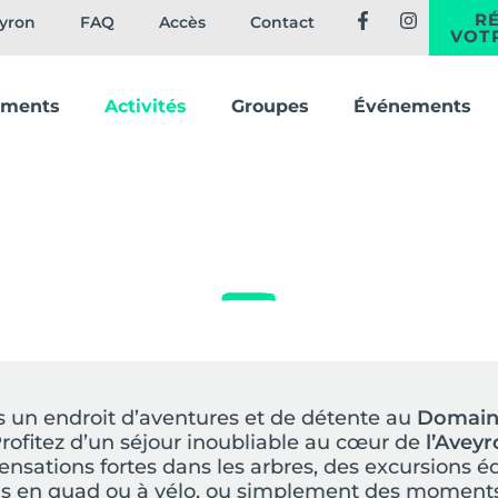
R
eyron
FAQ
Accès
Contact
VOT
ements
Activités
Groupes
Événements
Alliez plaisir et sensation
ET DÉCOUVREZ NOS ACTIVITÉS !
 un endroit d’aventures et de détente au
Domain
rofitez d’un séjour inoubliable au cœur de
l’Aveyr
ensations fortes dans les arbres, des excursions éq
ns en quad ou à vélo, ou simplement des moment