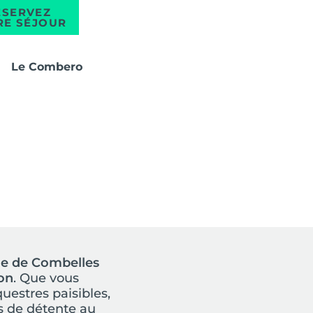
ÉSERVEZ
RE SÉJOUR
Le Combero
s
e de Combelles
on
.
Que vous
uestres paisibles,
s de détente au